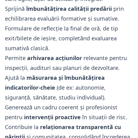
Sprijină
îmbunătățirea calității predării
prin
echilibrarea evaluării formative și sumative.
Formulare de reflecție la final de oră, de tip
exit/bilete de ieșire, completând evaluarea
sumativă clasică.
Permite
arhivarea acțiunilor
relevante pentru
inspecții, audituri sau planuri de dezvoltare.
Ajută la
măsurarea și îmbunătățirea
indicatorilor-cheie
(de ex: autonomie,
siguranță, sănătate, studiu individual).
Generează un cadru coerent și profesionist
pentru
intervenții proactive
în situații de risc.
Contribuie la
relaționarea transparentă cu
părinții
și comunitatea, consolidând încrederea