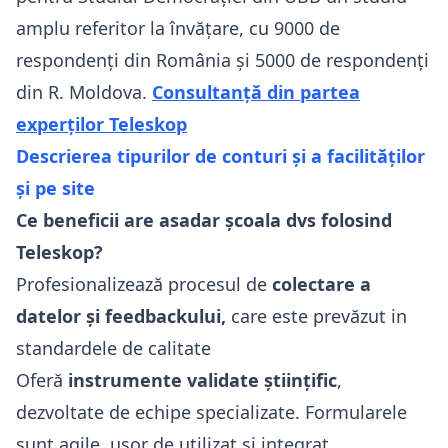
amplu referitor la învățare, cu 9000 de
respondenți din România și 5000 de respondenți
din R. Moldova.
Consultanță din partea
experților Teleskop
Descrierea tipurilor de conturi și a facilităților
și pe site
Ce beneficii are asadar școala dvs folosind
Teleskop?
Profesionalizează procesul de
colectare a
datelor și feedbackului,
care este prevăzut in
standardele de calitate
Oferă
instrumente validate științific
,
dezvoltate de echipe specializate. Formularele
sunt agile, ușor de utilizat și integrat.