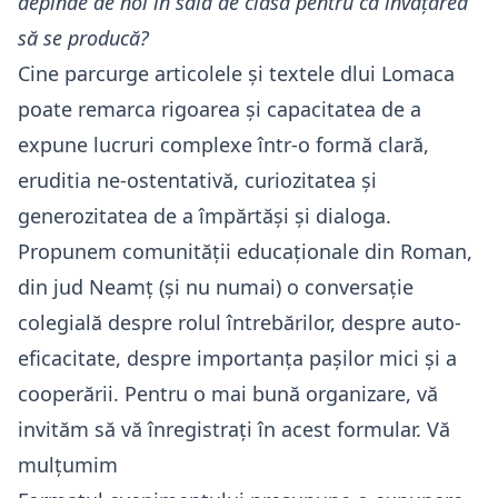
depinde de noi în sala de clasă pentru ca învățarea
să se producă?
Cine parcurge articolele și textele dlui Lomaca
poate remarca rigoarea și capacitatea de a
expune lucruri complexe într-o formă clară,
eruditia ne-ostentativă, curiozitatea și
generozitatea de a împărtăși și dialoga.
Propunem comunității educaționale din Roman,
din jud Neamț (și nu numai) o conversație
colegială despre rolul întrebărilor, despre auto-
eficacitate, despre importanța pașilor mici și a
cooperării. Pentru o mai bună organizare, vă
invităm să vă înregistrați
în acest formular
. Vă
mulțumim