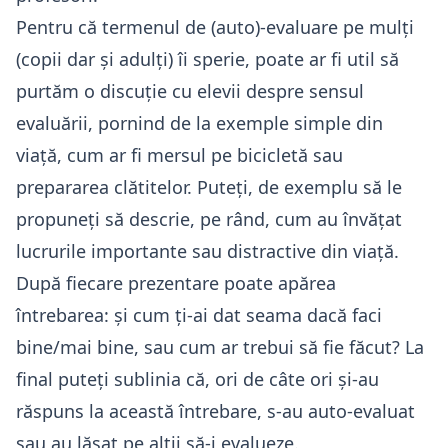
Pentru că termenul de (auto)-evaluare pe mulți
(copii dar și adulți) îi sperie, poate ar fi util să
purtăm o discuție cu elevii despre sensul
evaluării, pornind de la exemple simple din
viață, cum ar fi mersul pe bicicletă sau
prepararea clătitelor. Puteți, de exemplu să le
propuneți să descrie, pe rând, cum au învățat
lucrurile importante sau distractive din viață.
După fiecare prezentare poate apărea
întrebarea: și cum ți-ai dat seama dacă faci
bine/mai bine, sau cum ar trebui să fie făcut? La
final puteți sublinia că, ori de câte ori și-au
răspuns la această întrebare, s-au auto-evaluat
sau au lăsat pe alții să-i evalueze.