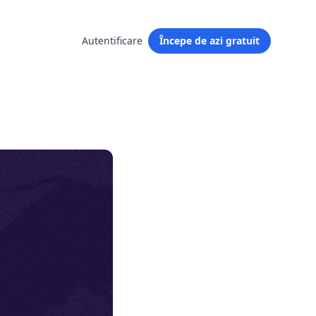
Autentificare
Începe de azi gratuit