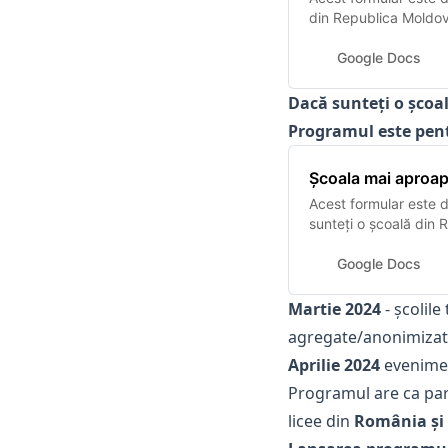
din Republica Moldova
Școala mai aproape es
Teleskop care încuraj
Google Docs
construiască interv…
Dacă sunteți o școal
Programul este pentr
Școala mai aproap
Acest formular este d
sunteți o școală din 
alăturat:) Școala mai
de Teleskop care încu
Google Docs
construiască interve
Martie 2024
- școlil
agregate/anonimizate 
Aprilie 2024
eveniment
Programul are ca pa
licee din
România și 