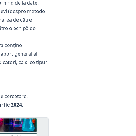
ornind de la date.
elevi (despre metode
rarea de către
ătre o echipă de
va conține
raport general al
catori, ca și ce tipuri
de cercetare.
rtie 2024.