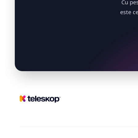
Cu pes
este c