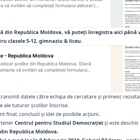
 vă invităm să completați formularul alăturat:)
te un program pilot de cercetare inițiat de
ează școlile să creeze o rețea colaborativă și să
ă din Republica Moldova, vă puteți înregistra aici până v
u clasele 5-12, gimnaziu & liceu.
e - Republica Moldova
edicat școlilor din Republica Moldova. (Dacă
Romania vă invităm să completați formularul
 aproape este un program pilot de cercetare inițiat
rajează școlile să creeze o rețea colaborativă și să
…
e transmit datele către echipa de cercetare și primesc rezulta
ale tuturor școlilor înscrise.
 final, concluzii și idei de posibile acțiuni.
rtener
Centrul pentru Studiul Democrației
și este deschis
din Republica Moldova.