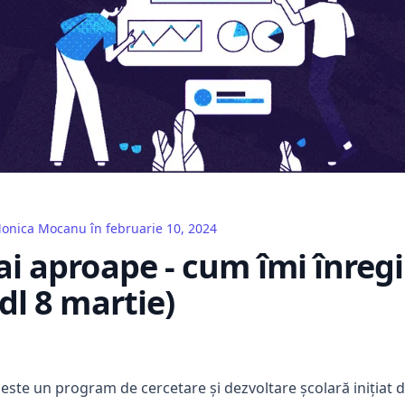
onica Mocanu
în
februarie 10, 2024
i aproape - cum îmi înregi
dl 8 martie)
este un program de cercetare și dezvoltare școlară inițiat 