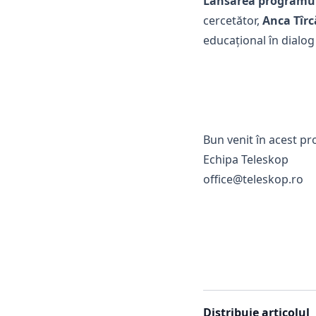
Lansarea programulu
cercetător,
Anca Tîrc
educațional în dialo
Bun venit în acest p
Echipa Teleskop
office@teleskop.ro
Distribuie articolul