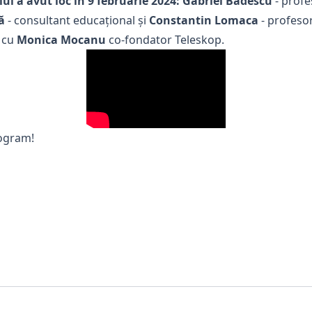
i a avut loc în 9 februarie 2024: Gabriel Bădescu
- profe
ă
- consultant educațional și
Constantin Lomaca
- profesor
g cu
Monica Mocanu
co-fondator Teleskop.
rogram!