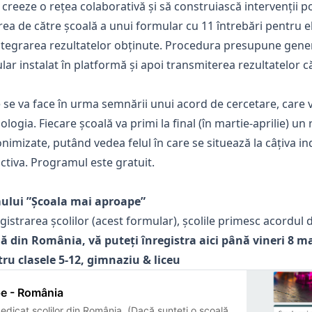
ă creeze o rețea colaborativă și să construiască intervenții p
rea de către școală a unui formular cu 11 întrebări pentru 
 integrarea rezultatelor obținute. Procedura presupune gene
lar instalat în platformă și apoi transmiterea rezultatelor c
 se va face în urma semnării unui acord de cercetare, care 
ogia. Fiecare școală va primi la final (în martie-aprilie) un 
mizate, putând vedea felul în care se situează la câțiva indi
activa. Programul este gratuit.
ului ”Școala mai aproape”
egistrarea școlilor (acest formular), școlile primesc acordul 
ă din România, vă puteți înregistra aici până vineri 8 ma
ru clasele 5-12, gimnaziu & liceu
pe - România
edicat școlilor din România. (Dacă sunteți o școală