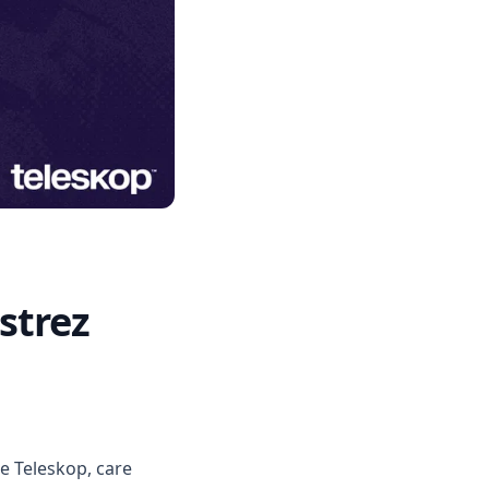
strez
de
Teleskop
, care