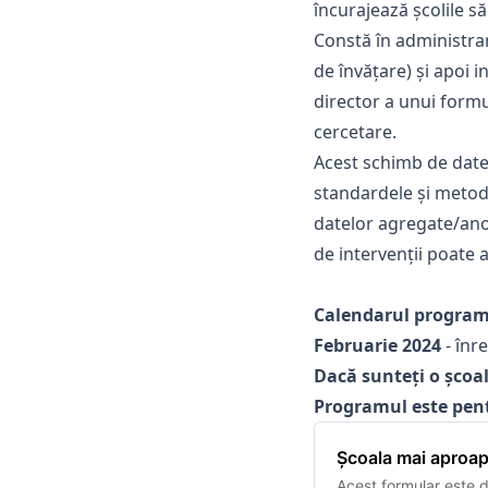
încurajează școlile s
Constă în administra
de învățare) și apoi
director a unui formu
cercetare.
Acest schimb de date
standardele și metodol
datelor agregate/anoni
de intervenții poate 
Calendarul program
Februarie 2024
- înr
Dacă sunteți o școal
Programul este pent
Școala mai aproa
Acest formular este d