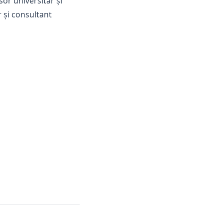
sor universitar și
 și consultant