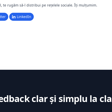
l, te rugăm să-l distribui pe rețelele sociale. Îți mulțumim.
tter
LinkedIn
edback clar și simplu la cla