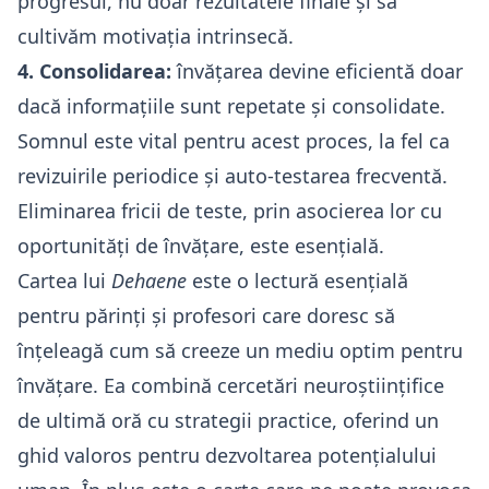
progresul, nu doar rezultatele finale și să
cultivăm motivația intrinsecă.
4. Consolidarea:
învățarea devine eficientă doar
dacă informațiile sunt repetate și consolidate.
Somnul este vital pentru acest proces, la fel ca
revizuirile periodice și auto-testarea frecventă.
Eliminarea fricii de teste, prin asocierea lor cu
oportunități de învățare, este esențială.
Cartea lui
Dehaene
este o lectură esențială
pentru părinți și profesori care doresc să
înțeleagă cum să creeze un mediu optim pentru
învățare. Ea combină cercetări neuroștiințifice
de ultimă oră cu strategii practice, oferind un
ghid valoros pentru dezvoltarea potențialului