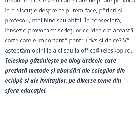
uman. În plus este o carte care ne poate provoca
la o discuție despre ce putem face, părinți și
profesori, mai bine sau altfel. În consecință,
lansez o provocare: scrieți orice idee din această
carte care e importantă pentru dvs și de ce? Vă
așteptăm opiniile
aici
sau la
office@teleskop.ro
.
Teleskop
găzduiește pe blog articole care
prezintă metode și abordări ale colegilor din
echipă și ale invitaților, pe diverse teme din
sfera educației.