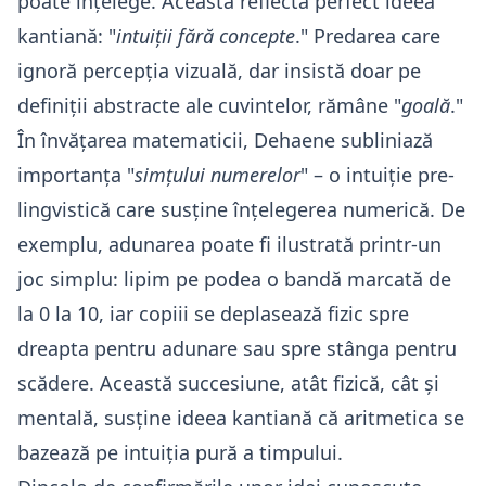
poate înțelege. Aceasta reflectă perfect ideea
kantiană: "
intuiții fără concepte
." Predarea care
ignoră percepția vizuală, dar insistă doar pe
definiții abstracte ale cuvintelor, rămâne "
goală
."
În învățarea matematicii, Dehaene subliniază
importanța "
simțului numerelor
" – o intuiție pre-
lingvistică care susține înțelegerea numerică. De
exemplu, adunarea poate fi ilustrată printr-un
joc simplu: lipim pe podea o bandă marcată de
la 0 la 10, iar copiii se deplasează fizic spre
dreapta pentru adunare sau spre stânga pentru
scădere. Această succesiune, atât fizică, cât și
mentală, susține ideea kantiană că aritmetica se
bazează pe intuiția pură a timpului.