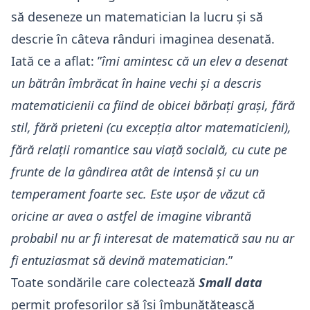
să deseneze un matematician la lucru și să
descrie în câteva rânduri imaginea desenată.
Iată ce a aflat: ”
îmi amintesc că un elev a desenat
un bătrân îmbrăcat în haine vechi și a descris
matematicienii ca fiind de obicei bărbați grași, fără
stil, fără prieteni (cu excepția altor matematicieni),
fără relații romantice sau viață socială, cu cute pe
frunte de la gândirea atât de intensă și cu un
temperament foarte sec. Este ușor de văzut că
oricine ar avea o astfel de imagine vibrantă
probabil nu ar fi interesat de matematică sau nu ar
fi entuziasmat să devină matematician
.”
Toate sondările care colectează
Small data
permit profesorilor să își îmbunătățească