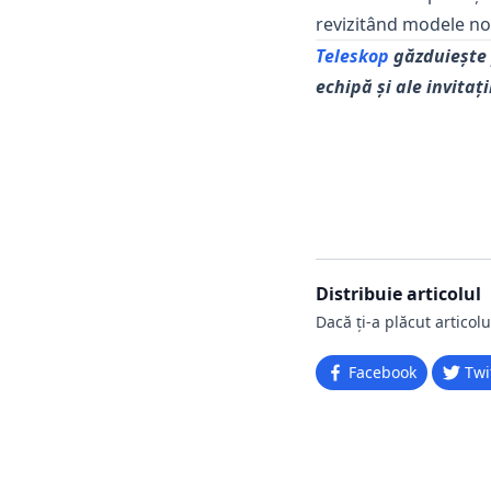
revizitând modele noi
Teleskop
găzduiește 
echipă și ale invitaț
Distribuie articolul
Dacă ți-a plăcut articolu
Facebook
Twi