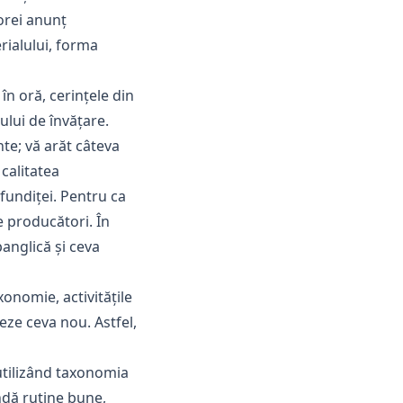
 orei anunț
rialului, forma
în oră, cerințele din
lui de învățare.
nte; vă arăt câteva
 calitatea
fundiței. Pentru ca
e producători. În
panglică și ceva
xonomie, activitățile
eze ceva nou. Astfel,
 utilizând taxonomia
indă rutine bune,