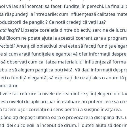
oi vă las să încercați să faceți fundițe, în perechi. La finalul
să răspundeți la întrebările: cum influențează calitatea mate
oducătorii de panglici? Ce notă credeți că veți lua?
ată lecție?
Lipsește corelația dintre obiectiv, sarcina de lucru 
lui Bloom ne poate ajuta la această coerentizare a programu
rectată?
Anunț că obiectivul orei este să faceți fundițe elega
re și cum arată fundițele elegante; vă ofer informații despre
g să observați cum calitatea materialului influențează forma 
trebuie să alegem panglica potrivită. Vă dau informații despr
eți o fundiță elegantă, să explicați de ce ați ales o anumită 
oducător.
vele fac referire la nivele de reamintire și înțelegere din ta
resa nivelul de aplicare, iar în evaluare nu putem cere să cre
 facem ușor corelații cu sens pentru a susține învățarea.
e: Când ați depășit ultima oară o provocare la disciplina dvs.
d idei cu colegii la început de drum, îi puteți ajuta să depr