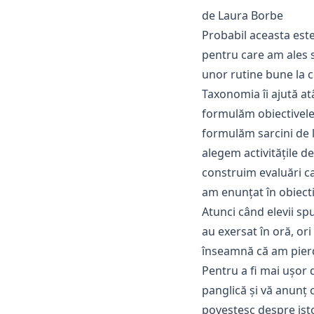
de Laura Borbe
Probabil
aceasta
este
pentru care am ales 
unor rutine bune la c
Taxonomia îi ajută atâ
formulăm obiectivele
formulăm sarcini de l
alegem activitățile de
construim evaluări c
am enunțat în obiecti
Atunci când elevii sp
au exersat în oră, ori
înseamnă că am pierdu
Pentru a fi mai ușor 
panglică și vă anunț c
povestesc despre isto