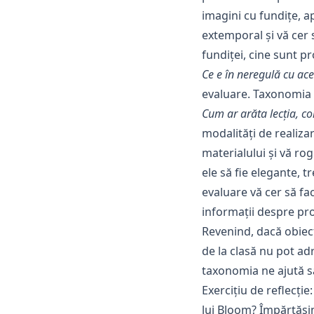
imagini cu fundițe, ap
extemporal și vă cer 
fundiței, cine sunt pr
Ce e în neregulă cu ace
evaluare. Taxonomia 
Cum ar arăta lecția, co
modalități de realiza
materialului și vă ro
ele să fie elegante, 
evaluare vă cer să fac
informații despre pr
Revenind, dacă obiecti
de la clasă nu pot ad
taxonomia ne ajută să
Exercițiu de reflecți
lui Bloom? Împărtășin