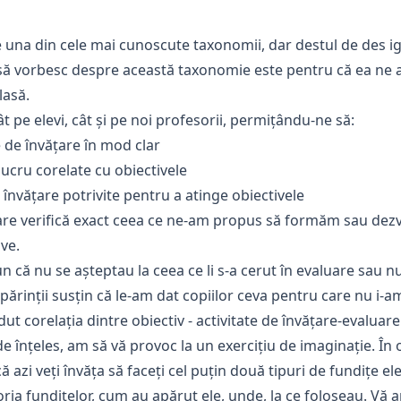
 una din cele mai cunoscute taxonomii, dar destul de des i
să vorbesc despre această taxonomie este pentru că ea ne a
lasă.
t pe elevi, cât și pe noi profesorii, permițându-ne să:
 de învățare în mod clar
ucru corelate cu obiectivele
 învățare potrivite pentru a atinge obiectivele
are verifică exact ceea ce ne-am propus să formăm sau dezv
ve.
un că nu se așteptau la ceea ce li s-a cerut în evaluare sau
 părinții susțin că le-am dat copiilor ceva pentru care nu i-a
t corelația dintre obiectiv - activitate de învățare-evaluare
de înțeles, am să vă provoc la un exercițiu de imaginație. În 
ă azi veți învăța să faceți cel puțin două tipuri de fundițe e
ria fundițelor, cum au apărut ele, unde, la ce foloseau. Vă a