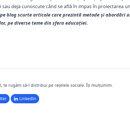
 sau deja cunoscute când se află în impas în proiectarea unei 
pe blog scurte articole care prezintă metode și abordări al
ilor, pe diverse teme din sfera educației.
l, te rugăm să-l distribui pe rețelele sociale. Îți mulțumim.
tter
LinkedIn