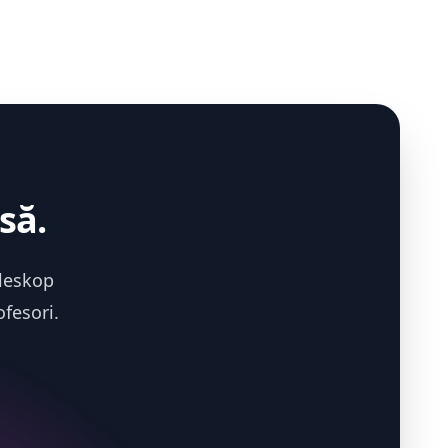
să.
eleskop
fesori.