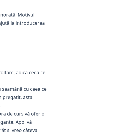
gnorată. Motivul
jută la introducerea
oltăm, adică ceea ce
 nu seamănă cu ceea ce
m pregătit, asta
.
ora de curs vă ofer o
legante. Apoi vă
răt și vreo câteva